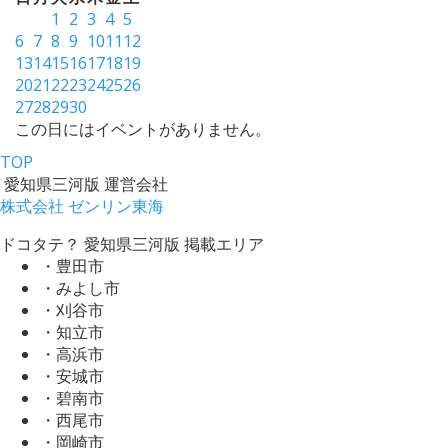
1
2
3
4
5
6
7
8
9
10
11
12
13
14
15
16
17
18
19
20
21
22
23
24
25
26
27
28
29
30
この日にはイベントがありません。
TOP
愛知県三河版 運営会社
株式会社 ゼンリン東海
ドコタテ？ 愛知県三河版 掲載エリア
・豊田市
・みよし市
・刈谷市
・知立市
・高浜市
・安城市
・碧南市
・西尾市
・岡崎市