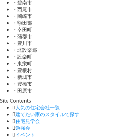
・碧南市
・西尾市
・岡崎市
・額田郡
・幸田町
・蒲郡市
・豊川市
・北設楽郡
・設楽町
・東栄町
・豊根村
・新城市
・豊橋市
・田原市
Site Contents
人気の住宅会社一覧
建てたい家のスタイルで探す
住宅見学会
勉強会
イベント