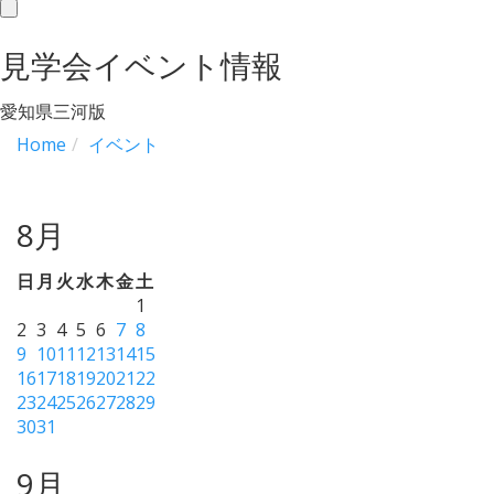
toggle
navigation
見学会イベント情報
愛知県三河版
Home
イベント
8月
日
月
火
水
木
金
土
1
2
3
4
5
6
7
8
9
10
11
12
13
14
15
16
17
18
19
20
21
22
23
24
25
26
27
28
29
30
31
9月