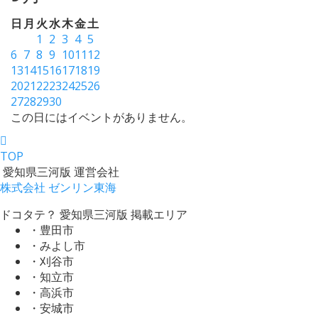
日
月
火
水
木
金
土
1
2
3
4
5
6
7
8
9
10
11
12
13
14
15
16
17
18
19
20
21
22
23
24
25
26
27
28
29
30
この日にはイベントがありません。
TOP
愛知県三河版 運営会社
株式会社 ゼンリン東海
ドコタテ？ 愛知県三河版 掲載エリア
・豊田市
・みよし市
・刈谷市
・知立市
・高浜市
・安城市