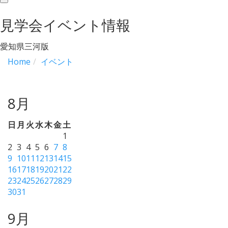
toggle
navigation
見学会イベント情報
愛知県三河版
Home
イベント
8月
日
月
火
水
木
金
土
1
2
3
4
5
6
7
8
9
10
11
12
13
14
15
16
17
18
19
20
21
22
23
24
25
26
27
28
29
30
31
9月