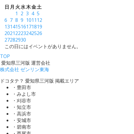
日
月
火
水
木
金
土
1
2
3
4
5
6
7
8
9
10
11
12
13
14
15
16
17
18
19
20
21
22
23
24
25
26
27
28
29
30
この日にはイベントがありません。
TOP
愛知県三河版 運営会社
株式会社 ゼンリン東海
ドコタテ？ 愛知県三河版 掲載エリア
・豊田市
・みよし市
・刈谷市
・知立市
・高浜市
・安城市
・碧南市
・西尾市