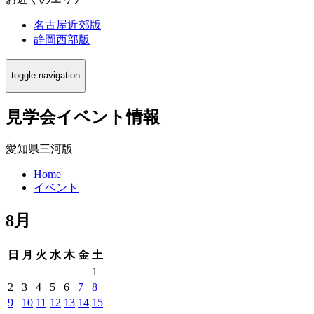
名古屋近郊版
静岡西部版
toggle navigation
見学会イベント情報
愛知県三河版
Home
イベント
8月
日
月
火
水
木
金
土
1
2
3
4
5
6
7
8
9
10
11
12
13
14
15