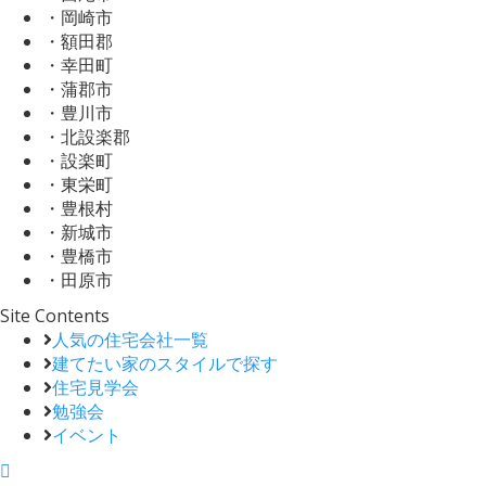
・岡崎市
・額田郡
・幸田町
・蒲郡市
・豊川市
・北設楽郡
・設楽町
・東栄町
・豊根村
・新城市
・豊橋市
・田原市
Site Contents
人気の住宅会社一覧
建てたい家のスタイルで探す
住宅見学会
勉強会
イベント