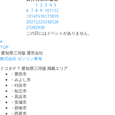
1
2
3
4
5
6
7
8
9
10
11
12
13
14
15
16
17
18
19
20
21
22
23
24
25
26
27
28
29
30
この日にはイベントがありません。
TOP
愛知県三河版 運営会社
株式会社 ゼンリン東海
ドコタテ？ 愛知県三河版 掲載エリア
・豊田市
・みよし市
・刈谷市
・知立市
・高浜市
・安城市
・碧南市
・西尾市