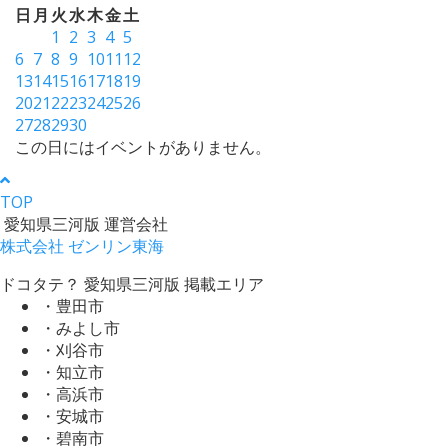
日
月
火
水
木
金
土
1
2
3
4
5
6
7
8
9
10
11
12
13
14
15
16
17
18
19
20
21
22
23
24
25
26
27
28
29
30
この日にはイベントがありません。
TOP
愛知県三河版 運営会社
株式会社 ゼンリン東海
ドコタテ？ 愛知県三河版 掲載エリア
・豊田市
・みよし市
・刈谷市
・知立市
・高浜市
・安城市
・碧南市