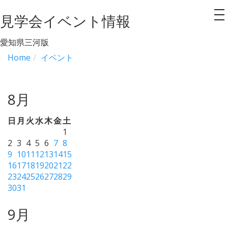
見学会イベント情報
to
na
愛知県三河版
Home
イベント
8月
日
月
火
水
木
金
土
1
2
3
4
5
6
7
8
9
10
11
12
13
14
15
16
17
18
19
20
21
22
23
24
25
26
27
28
29
30
31
9月