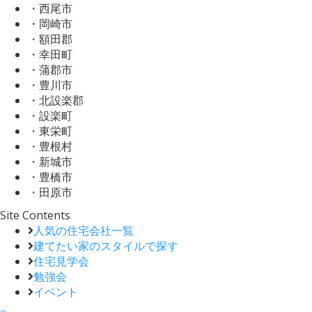
・西尾市
・岡崎市
・額田郡
・幸田町
・蒲郡市
・豊川市
・北設楽郡
・設楽町
・東栄町
・豊根村
・新城市
・豊橋市
・田原市
Site Contents
人気の住宅会社一覧
建てたい家のスタイルで探す
住宅見学会
勉強会
イベント