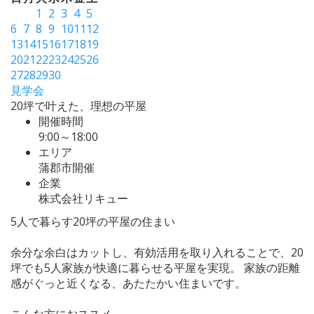
1
2
3
4
5
6
7
8
9
10
11
12
13
14
15
16
17
18
19
20
21
22
23
24
25
26
27
28
29
30
見学会
20坪で叶えた、理想の平屋
開催時間
9:00～18:00
エリア
蒲郡市開催
企業
株式会社リキュー
5人で暮らす20坪の平屋の住まい
余分な余白はカットし、有効活用を取り入れることで、20
坪でも5人家族が快適に暮らせる平屋を実現。 家族の距離
感がぐっと近くなる、あたたかい住まいです。
こんな方におススメ