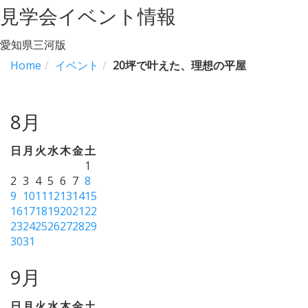
見学会イベント情報
愛知県三河版
Home
イベント
20坪で叶えた、理想の平屋
8月
日
月
火
水
木
金
土
1
2
3
4
5
6
7
8
9
10
11
12
13
14
15
16
17
18
19
20
21
22
23
24
25
26
27
28
29
30
31
9月
日
月
火
水
木
金
土