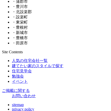
・蒲郡市
・豊川市
・北設楽郡
・設楽町
・東栄町
・豊根村
・新城市
・豊橋市
・田原市
Site Contents
人気の住宅会社一覧
建てたい家のスタイルで探す
住宅見学会
勉強会
イベント
ご掲載に関する
お問い合わせ
sitemap
privacy policy