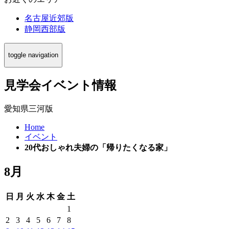
名古屋近郊版
静岡西部版
toggle navigation
見学会イベント情報
愛知県三河版
Home
イベント
20代おしゃれ夫婦の「帰りたくなる家」
8月
日
月
火
水
木
金
土
1
2
3
4
5
6
7
8