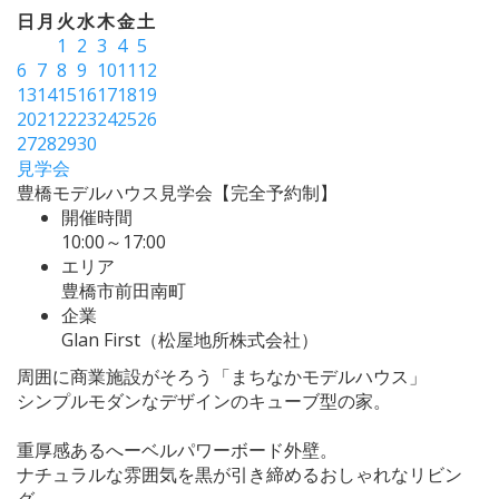
日
月
火
水
木
金
土
1
2
3
4
5
6
7
8
9
10
11
12
13
14
15
16
17
18
19
20
21
22
23
24
25
26
27
28
29
30
見学会
豊橋モデルハウス見学会【完全予約制】
開催時間
10:00～17:00
エリア
豊橋市前田南町
企業
Glan First（松屋地所株式会社）
周囲に商業施設がそろう「まちなかモデルハウス」
シンプルモダンなデザインのキューブ型の家。
重厚感あるへーベルパワーボード外壁。
ナチュラルな雰囲気を黒が引き締めるおしゃれなリビン
グ。