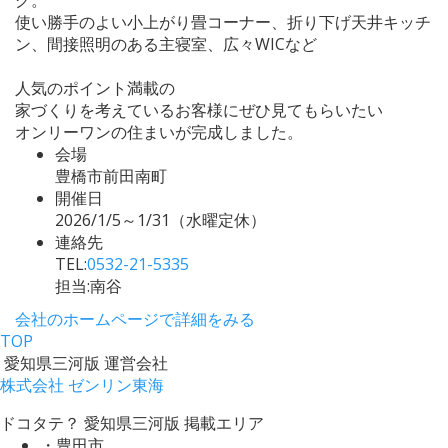
使い勝手のよい小上がり畳コーナー、折り下げ天井キッチ
ン、間接照明のある主寝室、広々WICなど
人気のポイント満載の
家づくりを考えているお客様にぜひ見てもらいたい
オンリーワンの住まいが完成しました。
会場
豊橋市前田南町
開催日
2026/1/5～1/31（水曜定休）
連絡先
TEL:
0532-21-5335
担当:南谷
会社のホームページで詳細をみる
TOP
愛知県三河版 運営会社
株式会社 ゼンリン東海
ドコタテ？ 愛知県三河版 掲載エリア
・豊田市