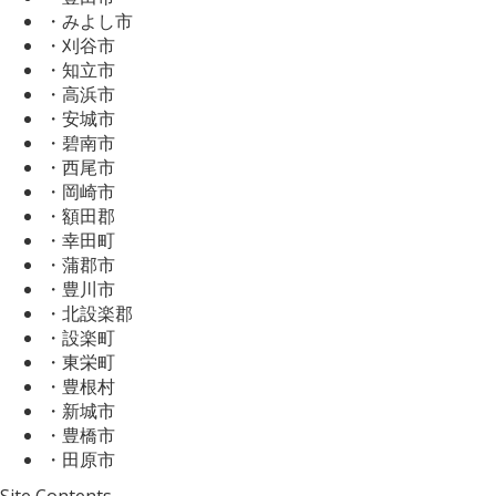
・みよし市
・刈谷市
・知立市
・高浜市
・安城市
・碧南市
・西尾市
・岡崎市
・額田郡
・幸田町
・蒲郡市
・豊川市
・北設楽郡
・設楽町
・東栄町
・豊根村
・新城市
・豊橋市
・田原市
Site Contents