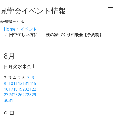
見学会イベント情報
to
na
愛知県三河版
Home
イベント
日中忙しい方に！ 夜の家づくり相談会【予約制】
8月
日
月
火
水
木
金
土
1
2
3
4
5
6
7
8
9
10
11
12
13
14
15
16
17
18
19
20
21
22
23
24
25
26
27
28
29
30
31
9月