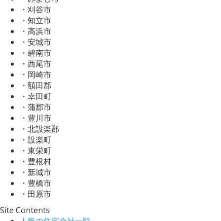
・刈谷市
・知立市
・高浜市
・安城市
・碧南市
・西尾市
・岡崎市
・額田郡
・幸田町
・蒲郡市
・豊川市
・北設楽郡
・設楽町
・東栄町
・豊根村
・新城市
・豊橋市
・田原市
Site Contents
人気の住宅会社一覧