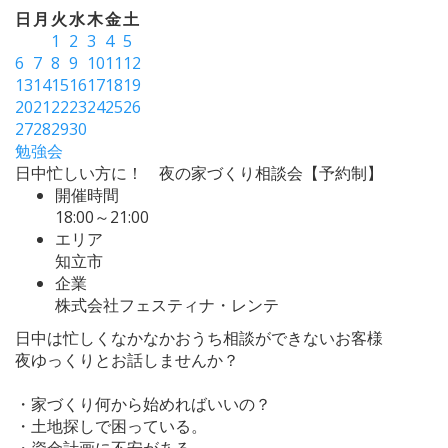
日
月
火
水
木
金
土
1
2
3
4
5
6
7
8
9
10
11
12
13
14
15
16
17
18
19
20
21
22
23
24
25
26
27
28
29
30
勉強会
日中忙しい方に！ 夜の家づくり相談会【予約制】
開催時間
18:00～21:00
エリア
知立市
企業
株式会社フェスティナ・レンテ
日中は忙しくなかなかおうち相談ができないお客様
夜ゆっくりとお話しませんか？
・家づくり何から始めればいいの？
・土地探しで困っている。
・資金計画に不安がある。