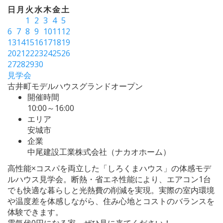
日
月
火
水
木
金
土
1
2
3
4
5
6
7
8
9
10
11
12
13
14
15
16
17
18
19
20
21
22
23
24
25
26
27
28
29
30
見学会
古井町モデルハウスグランドオープン
開催時間
10:00～16:00
エリア
安城市
企業
中尾建設工業株式会社（ナカオホーム）
高性能×コスパを両立した「しろくまハウス」の体感モデ
ルハウス見学会。断熱・省エネ性能により、エアコン1台
でも快適な暮らしと光熱費の削減を実現。実際の室内環境
や温度差を体感しながら、住み心地とコストのバランスを
体験できます。
電気代0円になる家、ぜひ見に来てください！