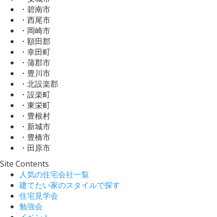
・碧南市
・西尾市
・岡崎市
・額田郡
・幸田町
・蒲郡市
・豊川市
・北設楽郡
・設楽町
・東栄町
・豊根村
・新城市
・豊橋市
・田原市
Site Contents
人気の住宅会社一覧
建てたい家のスタイルで探す
住宅見学会
勉強会
イベント