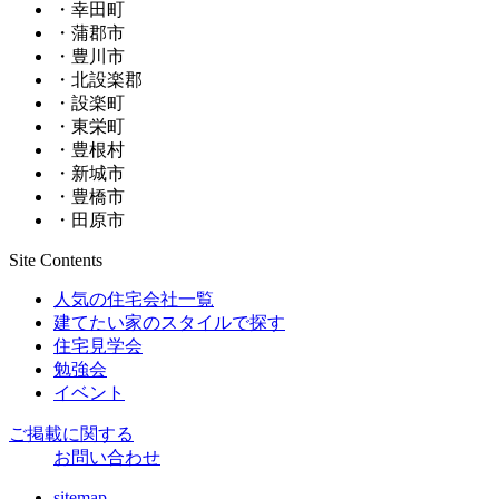
・幸田町
・蒲郡市
・豊川市
・北設楽郡
・設楽町
・東栄町
・豊根村
・新城市
・豊橋市
・田原市
Site Contents
人気の住宅会社一覧
建てたい家のスタイルで探す
住宅見学会
勉強会
イベント
ご掲載に関する
お問い合わせ
sitemap