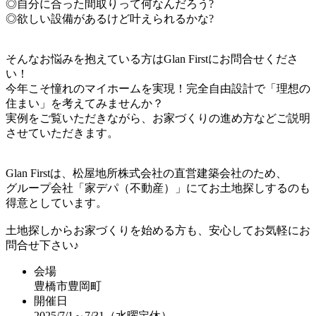
◎自分に合った間取りって何なんだろう?
◎欲しい設備があるけど叶えられるかな?
そんなお悩みを抱えている方はGlan Firstにお問合せくださ
い！
今年こそ憧れのマイホームを実現！完全自由設計で「理想の
住まい」を考えてみませんか？
実例をご覧いただきながら、お家づくりの進め方などご説明
させていただきます。
Glan Firstは、松屋地所株式会社の直営建築会社のため、
グループ会社「家デパ（不動産）」にてお土地探しするのも
得意としています。
土地探しからお家づくりを始める方も、安心してお気軽にお
問合せ下さい♪
会場
豊橋市豊岡町
開催日
2025/7/1～7/31（水曜定休）