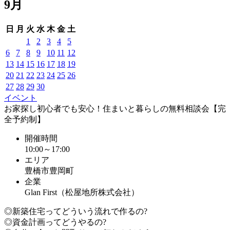
9月
日
月
火
水
木
金
土
1
2
3
4
5
6
7
8
9
10
11
12
13
14
15
16
17
18
19
20
21
22
23
24
25
26
27
28
29
30
イベント
お家探し初心者でも安心！住まいと暮らしの無料相談会【完
全予約制】
開催時間
10:00～17:00
エリア
豊橋市豊岡町
企業
Glan First（松屋地所株式会社）
◎新築住宅ってどういう流れで作るの?
◎資金計画ってどうやるの?