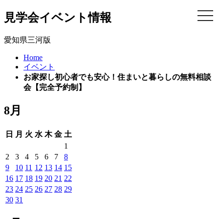
見学会イベント情報
togg
navi
愛知県三河版
Home
イベント
お家探し初心者でも安心！住まいと暮らしの無料相談
会【完全予約制】
8月
日
月
火
水
木
金
土
1
2
3
4
5
6
7
8
9
10
11
12
13
14
15
16
17
18
19
20
21
22
23
24
25
26
27
28
29
30
31