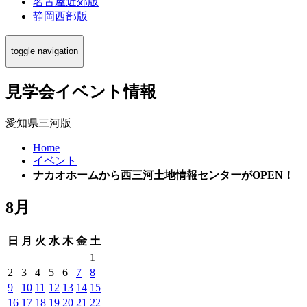
名古屋近郊版
静岡西部版
toggle navigation
見学会イベント情報
愛知県三河版
Home
イベント
ナカオホームから西三河土地情報センターがOPEN！
8月
日
月
火
水
木
金
土
1
2
3
4
5
6
7
8
9
10
11
12
13
14
15
16
17
18
19
20
21
22