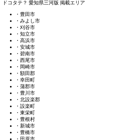
ドコタテ？ 愛知県三河版 掲載エリア
・豊田市
・みよし市
・刈谷市
・知立市
・高浜市
・安城市
・碧南市
・西尾市
・岡崎市
・額田郡
・幸田町
・蒲郡市
・豊川市
・北設楽郡
・設楽町
・東栄町
・豊根村
・新城市
・豊橋市
・田原市