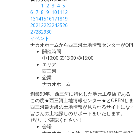
1
2
3
4
5
6
7
8
9
10
11
12
13
14
15
16
17
18
19
20
21
22
23
24
25
26
27
28
29
30
イベント
ナカオホームから西三河土地情報センターがOP
開催時間
①10:00 ②13:00 ③15:00
エリア
西三河
企業
ナカオホーム
創業90年、西三河に特化した地元工務店である
この度★西三河土地情報センター★とOPENし
西三河最大級の土地情報が見られるサイトにな
皆さんの土地探しのサポートをいたします。
ぜひ、ご確認ください！
会場
ナカオホーム本社 安城市安城町社口堂75