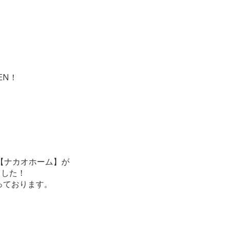
EN！
【ナカオホーム】が
ました！
っております。