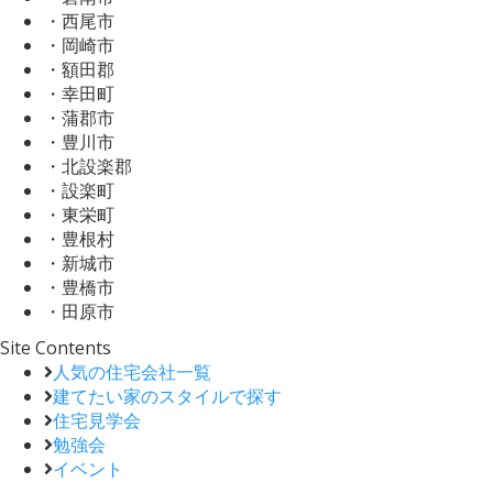
・西尾市
・岡崎市
・額田郡
・幸田町
・蒲郡市
・豊川市
・北設楽郡
・設楽町
・東栄町
・豊根村
・新城市
・豊橋市
・田原市
Site Contents
人気の住宅会社一覧
建てたい家のスタイルで探す
住宅見学会
勉強会
イベント