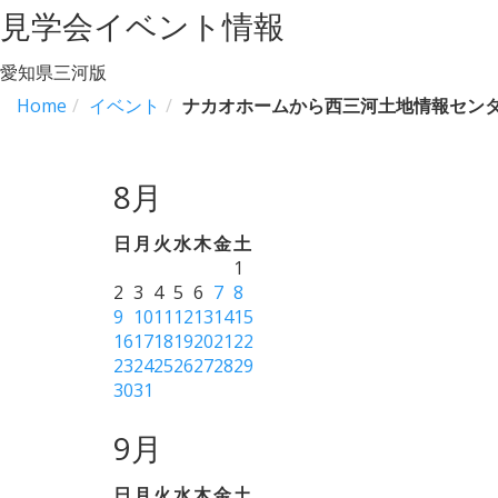
見学会イベント情報
愛知県三河版
Home
イベント
ナカオホームから西三河土地情報センタ
8月
日
月
火
水
木
金
土
1
2
3
4
5
6
7
8
9
10
11
12
13
14
15
16
17
18
19
20
21
22
23
24
25
26
27
28
29
30
31
9月
日
月
火
水
木
金
土