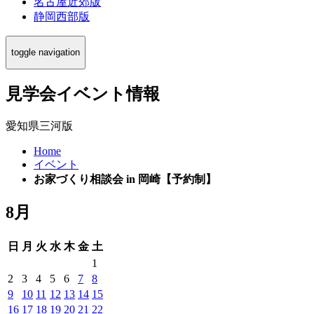
名古屋近郊版
静岡西部版
toggle navigation
見学会イベント情報
愛知県三河版
Home
イベント
お家づくり相談会 in 岡崎【予約制】
8月
日
月
火
水
木
金
土
1
2
3
4
5
6
7
8
9
10
11
12
13
14
15
16
17
18
19
20
21
22