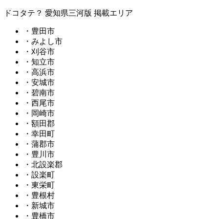
ドコタテ？ 愛知県三河版 掲載エリア
・豊田市
・みよし市
・刈谷市
・知立市
・高浜市
・安城市
・碧南市
・西尾市
・岡崎市
・額田郡
・幸田町
・蒲郡市
・豊川市
・北設楽郡
・設楽町
・東栄町
・豊根村
・新城市
・豊橋市