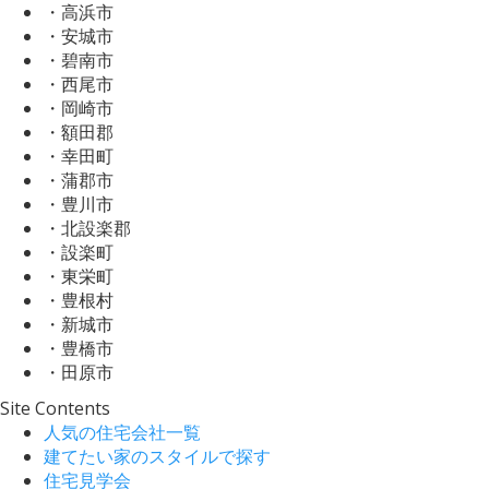
・高浜市
・安城市
・碧南市
・西尾市
・岡崎市
・額田郡
・幸田町
・蒲郡市
・豊川市
・北設楽郡
・設楽町
・東栄町
・豊根村
・新城市
・豊橋市
・田原市
Site Contents
人気の住宅会社一覧
建てたい家のスタイルで探す
住宅見学会