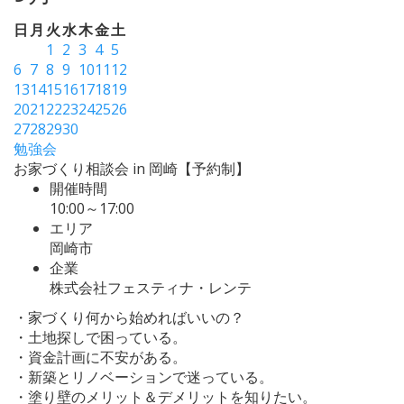
日
月
火
水
木
金
土
1
2
3
4
5
6
7
8
9
10
11
12
13
14
15
16
17
18
19
20
21
22
23
24
25
26
27
28
29
30
勉強会
お家づくり相談会 in 岡崎【予約制】
開催時間
10:00～17:00
エリア
岡崎市
企業
株式会社フェスティナ・レンテ
・家づくり何から始めればいいの？
・土地探しで困っている。
・資金計画に不安がある。
・新築とリノベーションで迷っている。
・塗り壁のメリット＆デメリットを知りたい。