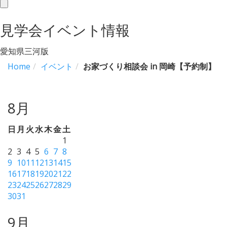
toggle
navigation
見学会イベント情報
愛知県三河版
Home
イベント
お家づくり相談会 in 岡崎【予約制】
8月
日
月
火
水
木
金
土
1
2
3
4
5
6
7
8
9
10
11
12
13
14
15
16
17
18
19
20
21
22
23
24
25
26
27
28
29
30
31
9月